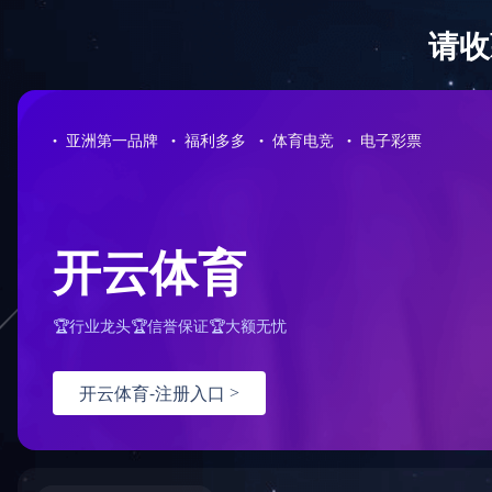
Sorry for the inconvenience.
Please report this message and include the following information to us
Thank you very much!
URL:
/tel:%20020-87566596
Server:
prod-qwmh-bj7-pool203-frontend-static-01
Date:
2026/02/06 19:45:40
开云网页版·官方版在线登入
|
皇冠·app官网首页
|
华体在线登录
网登录入口
|
拼搏在线官方网站
|